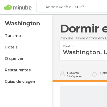
Aonde você quer ir?
Washington
Dormir
turismo
minube
Onde dormir em E
Destino
hotéis
o que ver
restaurantes
1
Quarto
1
Noit
2
Hóspedes
guias de viagem