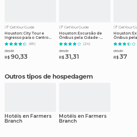
GetYourGuide
GetYourGuide
GetYourGu
Houston: City Tour e
Houston: Excursão de
Houston: Ex
Ingresso para o Centro
Ônibus pela Cidade -
Ônibus pel
Espacial da NASA
Bilhete de 2 Dias
(69)
(24)
desde
desde
desde
90,33
31,31
37
R$
R$
R$
Outros tipos de hospedagem
Hotéis en Farmers
Motéis en Farmers
Branch
Branch