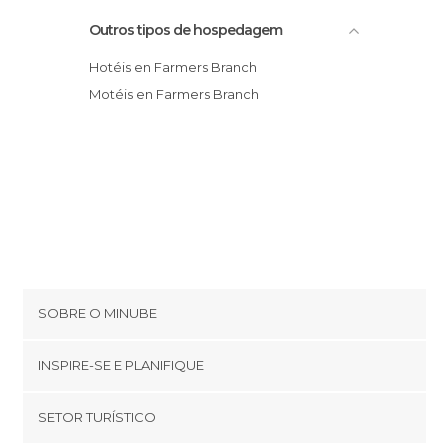
Outros tipos de hospedagem
Hotéis en Farmers Branch
Motéis en Farmers Branch
SOBRE O MINUBE
Cookies
INSPIRE-SE E PLANIFIQUE
Política de privacidade
footer@item_discovertips_anchor
SETOR TURÍSTICO
Términos e Condições
minube Android app