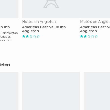
Hotéis en Angleton
Motéis en Angle
n Inn
Americas Best Value Inn
Americas Best V
Angleton
Angleton
quartos estão
odas as
ra uma
leton