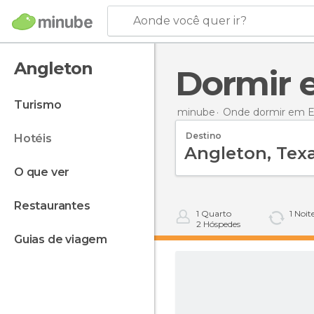
Aonde você quer ir?
Angleton
Dormir
turismo
minube
Onde dormir em E
Destino
hotéis
o que ver
restaurantes
1
Quarto
1
Noit
2
Hóspedes
guias de viagem