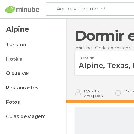
Aonde você quer ir?
Alpine
Dormir
turismo
minube
Onde dormir em E
Destino
hotéis
o que ver
restaurantes
1
Quarto
1
Noit
2
Hóspedes
fotos
guias de viagem