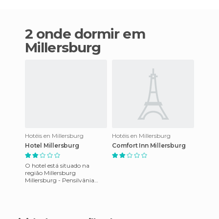
2 onde dormir em
Millersburg
Hotéis en Millersburg
Hotéis en Millersburg
Hotel Millersburg
Comfort Inn Millersburg
O hotel está situado na
região Millersburg
Millersburg - Pensilvânia
apenas nos Estados Unidos.
Este alojamento maravilhoso
co