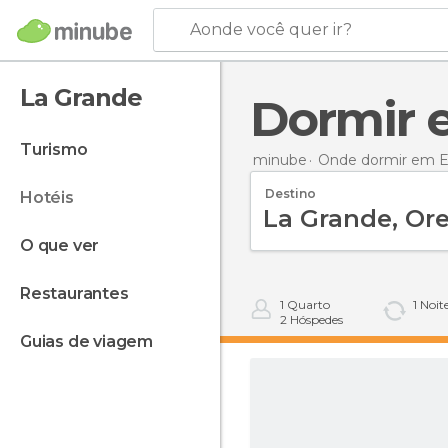
Aonde você quer ir?
La Grande
Dormir
turismo
minube
Onde dormir em E
Destino
hotéis
o que ver
restaurantes
1
Quarto
1
Noit
2
Hóspedes
guias de viagem