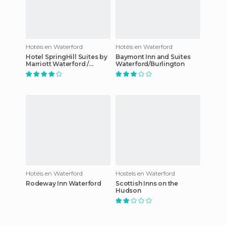
Hotéis en Waterford
Hotéis en Waterford
Hotel SpringHill Suites by
Baymont Inn and Suites
Marriott Waterford /
Waterford/Burlington
Mystic
Hotéis en Waterford
Hostels en Waterford
Rodeway Inn Waterford
Scottish Inns on the
Hudson