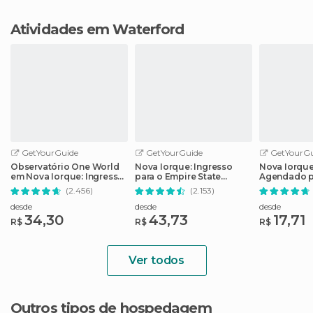
Atividades em Waterford
GetYourGuide
GetYourGuide
GetYourGu
Observatório One World
Nova Iorque: Ingresso
Nova Iorque
em Nova Iorque: Ingresso
para o Empire State
Agendado p
sem Fila
Building com Opções
Memorial 11/
(2.456)
(2.153)
desde
desde
desde
34,30
43,73
17,71
R$
R$
R$
Ver todos
Outros tipos de hospedagem