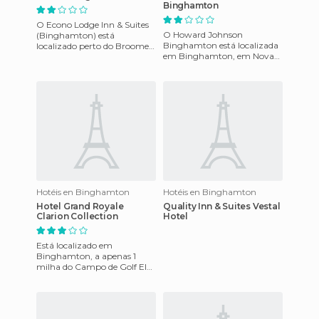
Binghamton
O Econo Lodge Inn & Suites
O Howard Johnson
(Binghamton) está
Binghamton está localizada
localizado perto do Broome
em Binghamton, em Nova
County Veterans Memorial
York, nos Estados Unidos.
Arena. Este hotel fica perto
Tem uma localização prática
de B
e acessív
Hotéis en Binghamton
Hotéis en Binghamton
Hotel Grand Royale
Quality Inn & Suites Vestal
Clarion Collection
Hotel
Está localizado em
Binghamton, a apenas 1
milha do Campo de Golf Ely
Park e a 4 milhas de Oakdale
Mall, e a 8 milhas do Lago
Quake