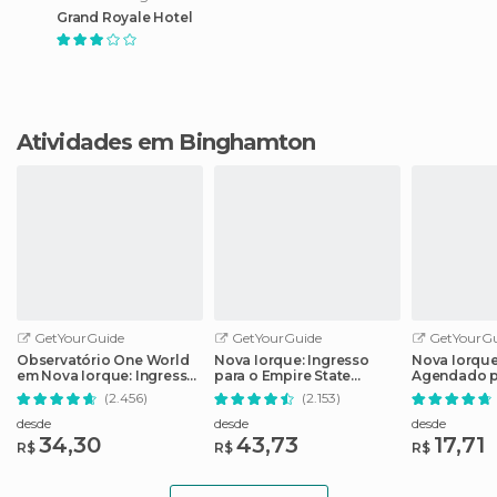
Grand Royale Hotel
Atividades em Binghamton
GetYourGuide
GetYourGuide
GetYourGu
Observatório One World
Nova Iorque: Ingresso
Nova Iorque
em Nova Iorque: Ingresso
para o Empire State
Agendado p
sem Fila
Building com Opções
Memorial 11/
(2.456)
(2.153)
desde
desde
desde
34,30
43,73
17,71
R$
R$
R$