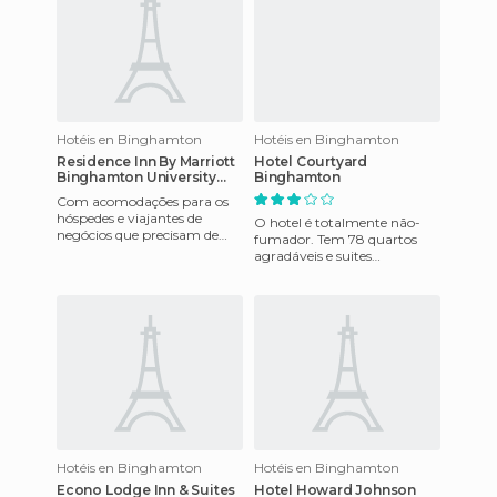
Hotéis en Binghamton
Hotéis en Binghamton
Residence Inn By Marriott
Hotel Courtyard
Binghamton University
Binghamton
Hotel
Com acomodações para os
hóspedes e viajantes de
O hotel é totalmente não-
negócios que precisam de
fumador. Tem 78 quartos
uma estadia prolongada em
agradáveis ​​e suites
Vestal, NY. Tem instalações de
executivas, com estilo e
decoração modernas,
incluindo um c
Hotéis en Binghamton
Hotéis en Binghamton
Econo Lodge Inn & Suites
Hotel Howard Johnson