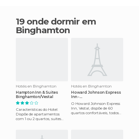
19 onde dormir em
Binghamton
Hotéis en Binghamton
Hotéis en Binghamton
Hampton Inn & Suites
Howard Johnson Express
Binghamton/Vestal
Inn -
Binghamton/vestal/suny
O Howard Johnson Express
Hotel
Inn, Vestal, dispõe de 60
Características do Hotel:
quartos confortáveis, todos
Dispõe de apartamentos
com varandas privadas com
com 1 ou 2 quartos, suites
vista para um charmosos p
com cozinhas totalmente
equipadas e quartos
espaçosos.