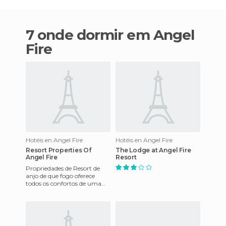
7 onde dormir em Angel
Fire
Hotéis en Angel Fire
Hotéis en Angel Fire
Resort Properties Of
The Lodge at Angel Fire
Angel Fire
Resort
Propriedades de Resort de
anjo de que fogo oferece
todos os confortos de uma
casa longe de casa, tais como
totalmente equipadas co