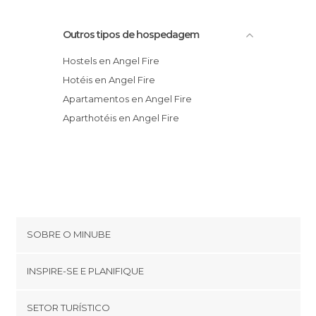
Outros tipos de hospedagem
Hostels en Angel Fire
Hotéis en Angel Fire
Apartamentos en Angel Fire
Aparthotéis en Angel Fire
SOBRE O MINUBE
Cookies
INSPIRE-SE E PLANIFIQUE
Política de privacidade
footer@item_discovertips_anchor
SETOR TURÍSTICO
Términos e Condições