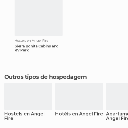
Hostels en Angel Fire
Sierra Bonita Cabins and
RV Park
Outros tipos de hospedagem
Hostels en Angel
Hotéis en Angel Fire
Apartam
Fire
Angel Fir