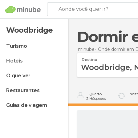
Aonde você quer ir?
Woodbridge
Dormir
turismo
minube
Onde dormir em E
Destino
hotéis
o que ver
restaurantes
1
Quarto
1
Noit
2
Hóspedes
guias de viagem