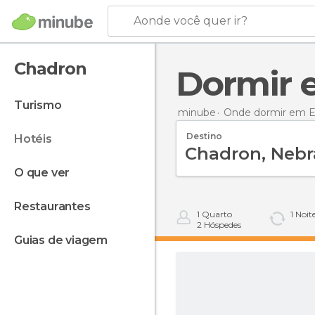
Aonde você quer ir?
Chadron
Dormir
turismo
minube
Onde dormir em E
Destino
hotéis
o que ver
restaurantes
1
Quarto
1
Noit
2
Hóspedes
guias de viagem