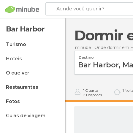
Aonde você quer ir?
Bar Harbor
Dormir
turismo
minube
Onde dormir em E
Destino
hotéis
o que ver
restaurantes
1
Quarto
1
Noit
2
Hóspedes
fotos
guias de viagem