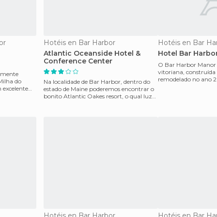
or
Hotéis en Bar Harbor
Hotéis en Bar Ha
Atlantic Oceanside Hotel &
Hotel Bar Harbo
Conference Center
O Bar Harbor Manor
vitoriana, construída
tamente
remodelado no ano 2
Milha do
Na localidade de Bar Harbor, dentro do
Registo Nacional de 
 excelente
estado de Maine poderemos encontrar o
bonito Atlantic Oakes resort, o qual luze
um aspecto
Hotéis en Bar Harbor
Hotéis en Bar Ha