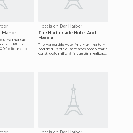
rbor
Hotéis en Bar Harbor
r Manor
The Harborside Hotel And
Marina
 é uma mansão
 no ano 1887 e
The Harborside Hotel And Marinha tem
004 e figura no
podido durante quatro anos completar a
Lugares
construção milionária que têm realizado
para que justa
rbor
Hotéis en Bar Harbor