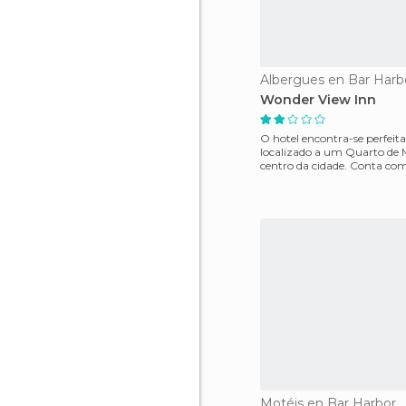
Albergues en Bar Harb
Wonder View Inn
O hotel encontra-se perfei
localizado a um Quarto de 
centro da cidade. Conta com
localização para quem q
Motéis en Bar Harbor