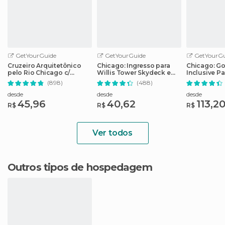
GetYourGuide
GetYourGuide
GetYourGu
Cruzeiro Arquitetônico
Chicago: Ingresso para
Chicago: Go 
pelo Rio Chicago c/
Willis Tower Skydeck e
Inclusive P
Bilhete Sem Fila
The Ledge
de 25 atraç
(898)
(488)
desde
desde
desde
45,96
40,62
113,2
R$
R$
R$
Ver todos
Outros tipos de hospedagem