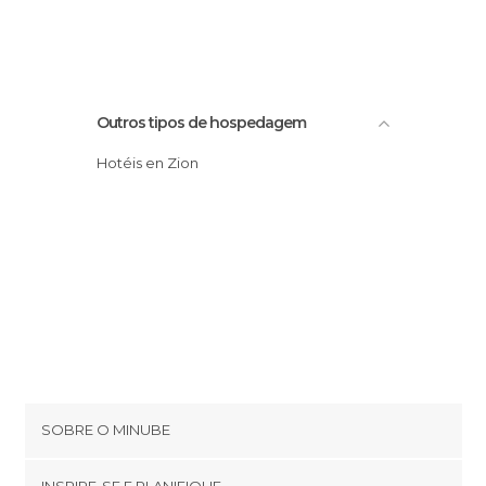
Outros tipos de hospedagem
Hotéis en Zion
SOBRE O MINUBE
Cookies
INSPIRE-SE E PLANIFIQUE