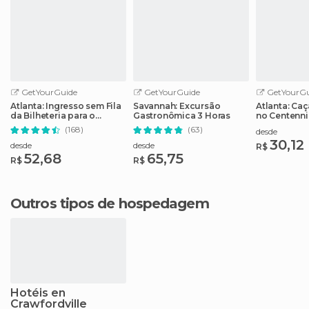
GetYourGuide
GetYourGuide
GetYourGu
Atlanta: Ingresso sem Fila
Savannah: Excursão
Atlanta: Ca
da Bilheteria para o
Gastronômica 3 Horas
no Centenni
Aquário da Geórgia
Park
(168)
(63)
desde
30,12
desde
desde
R$
52,68
65,75
R$
R$
Outros tipos de hospedagem
Hotéis en
Crawfordville