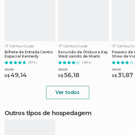
GetYourGuide
GetYourGuide
GetYourGu
Bilhete de Entrada Centro
Excursão de Ônibus a Key
Passeio de
Espacial Kennedy
West saindo de Miami
Show de Vi
em Evergla
(574)
(484)
desde
desde
desde
49,14
56,18
31,87
R$
R$
R$
Ver todos
Outros tipos de hospedagem