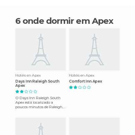
6 onde dormir em Apex
Hotéis en Apex
Hotéis en Apex
Days Inn Raleigh South
Comfort Inn Apex
Apex
O Days Inn Raleigh South
Apex está localizado a
poucos minutos de Raleigh,
Research Triangle Park, NC
State e Esportes Areia e Har