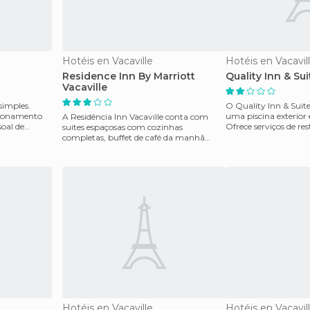
Hotéis en Vacaville
Hotéis en Vacavil
Residence Inn By Marriott
Quality Inn & Sui
Vacaville
simples.
O Quality Inn & Suites
acionamento
uma piscina exterior
A Residência Inn Vacaville conta com
soal de
Ofrece serviços de re
suites espaçosas com cozinhas
centro de n
completas, buffet de café da manhã
todas as manhãs, conexão gra
Hotéis en Vacaville
Hotéis en Vacavil