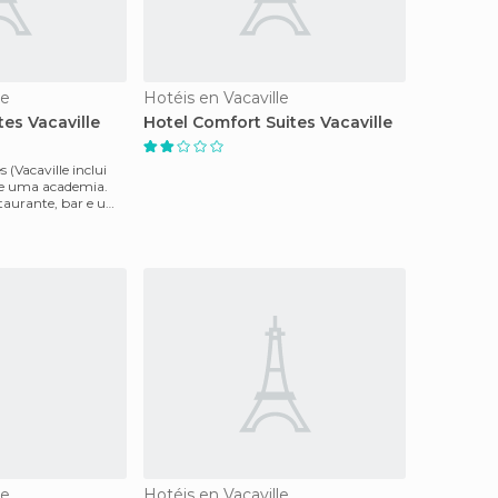
le
Hotéis en Vacaville
tes Vacaville
Hotel Comfort Suites Vacaville
 (Vacaville inclui
 e uma academia.
staurante, bar e um
le
Hotéis en Vacaville