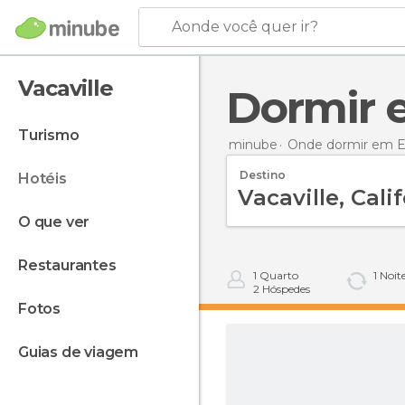
Aonde você quer ir?
Vacaville
Dormir 
turismo
minube
Onde dormir em E
Destino
hotéis
o que ver
restaurantes
1
Quarto
1
Noit
2
Hóspedes
fotos
guias de viagem