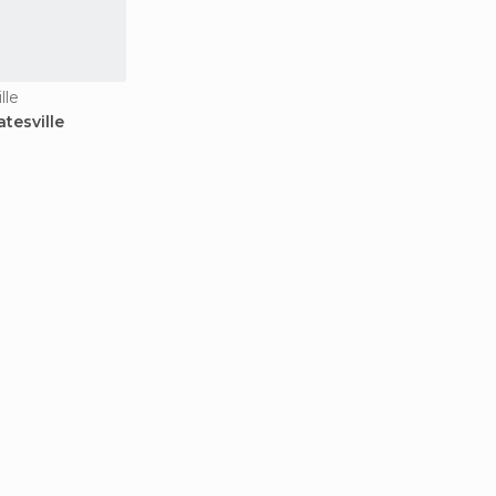
lle
tesville