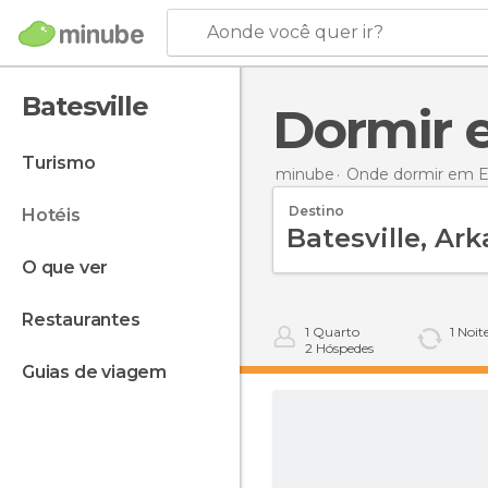
Aonde você quer ir?
Batesville
Dormir 
turismo
minube
Onde dormir em E
Destino
hotéis
o que ver
restaurantes
1
Quarto
1
Noit
2
Hóspedes
guias de viagem