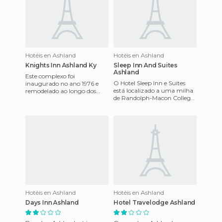
Hotéis en Ashland
Hotéis en Ashland
Knights Inn Ashland Ky
Sleep Inn And Suites
Ashland
Este complexo foi
O Hotel Sleep Inn e Suites
inaugurado no ano 1976 e
está localizado a uma milha
remodelado ao longo dos
de Randolph-Macon College,
anos, com toda acomodidade
Ashland. Este hotel é
dos dias de hoje. Tem acesso à
fundamental para o parque
Inter
Hotéis en Ashland
Hotéis en Ashland
Days Inn Ashland
Hotel Travelodge Ashland