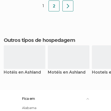
1
2
Outros tipos de hospedagem
Hotéis en Ashland
Motéis en Ashland
Hostels 
Fica em
Alabama