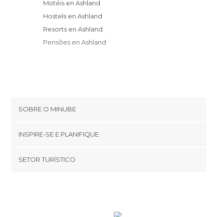
Motéis en Ashland
Hostels en Ashland
Resorts en Ashland
Pensões en Ashland
SOBRE O MINUBE
Cookies
INSPIRE-SE E PLANIFIQUE
Política de privacidade
footer@item_discovertips_anchor
SETOR TURÍSTICO
Términos e Condições
minube Android app
Contato
Quem somos
Área de imprensa