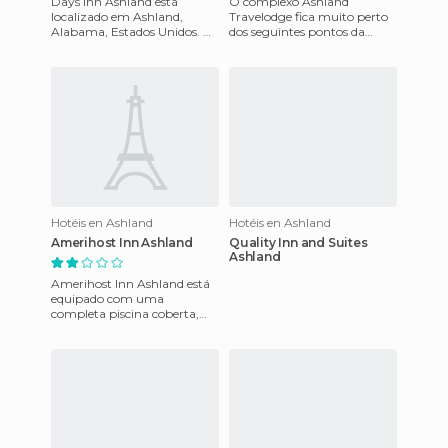
Days Inn Ashland está
O complexo Ashland
localizado em Ashland,
Travelodge fica muito perto
Alabama, Estados Unidos. Na
dos seguintes pontos da
região, os hóspedes podem
cidade: Parque de atrações
aproveitar dos vários resta
Kings Dominion, Aeroporto
Intern
Hotéis en Ashland
Hotéis en Ashland
Amerihost Inn Ashland
Quality Inn and Suites
Ashland
Amerihost Inn Ashland está
equipado com uma
completa piscina coberta,
jacuzzi e sauna. Salas de
reunião e serviço de impressa
na s