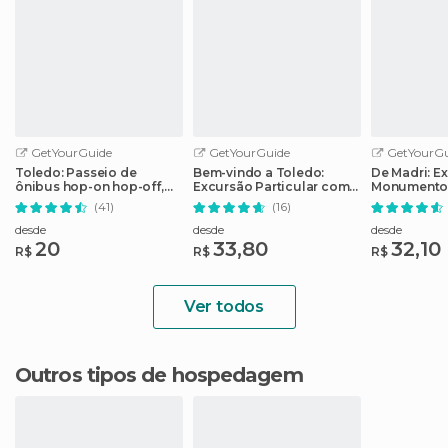
GetYourGuide
GetYourGuide
GetYourGu
Toledo: Passeio de
Bem-vindo a Toledo:
De Madri: E
ônibus hop-on hop-off,
Excursão Particular com
Monumentos
passeio a pé e Alcazar
Guia Local
Dia
(41)
(16)
desde
desde
desde
20
33,80
32,10
R$
R$
R$
Ver todos
Outros tipos de hospedagem