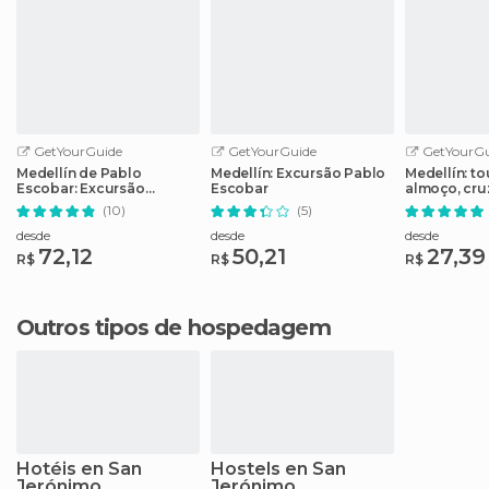
GetYourGuide
GetYourGuide
GetYourGu
Medellín de Pablo
Medellín: Excursão Pablo
Medellín: t
Escobar: Excursão
Escobar
almoço, cru
Particular de 3 Horas
del Peñol
(10)
(5)
desde
desde
desde
72,12
50,21
27,39
R$
R$
R$
Outros tipos de hospedagem
Hotéis en San
Hostels en San
Jerónimo
Jerónimo