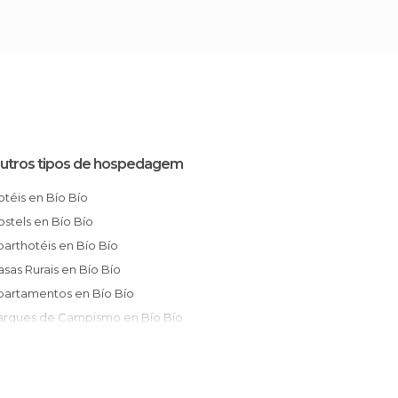
utros tipos de hospedagem
Hotéis en Bío Bío
Hostels en Bío Bío
Aparthotéis en Bío Bío
Casas Rurais en Bío Bío
Apartamentos en Bío Bío
Parques de Campismo en Bío Bío
Bungalows en Bío Bío
Albergues en Bío Bío
Pensões en Bío Bío