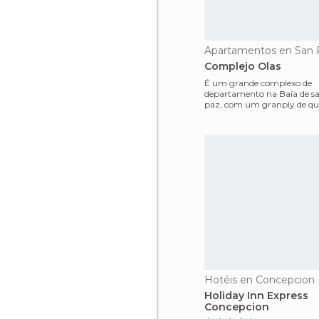
Complejo Olas
É um grande complexo de
departamento na Baía de s
paz, com um granply de qu
com cinza. O playano é apr
Hotéis en Concepcion
Holiday Inn Express
Concepcion