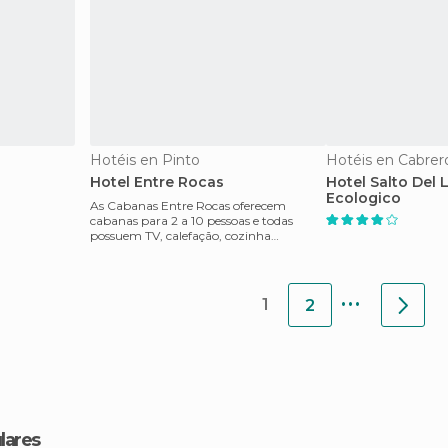
Hotéis en Pinto
Hotéis en Cabrer
a
Hotel Entre Rocas
Hotel Salto Del 
Ecologico
As Cabanas Entre Rocas oferecem
cabanas para 2 a 10 pessoas e todas
possuem TV, calefação, cozinha
americana equipada e terraço.
...
1
2
lares