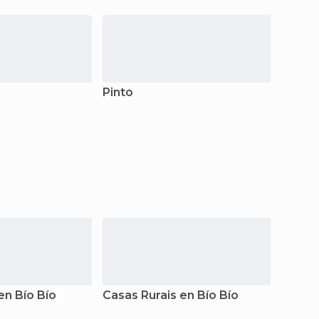
Pinto
Cobqu
en Bío Bío
Casas Rurais en Bío Bío
Apart