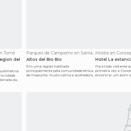
en Tomé
Parques de Campismo en Santa Bárbara
Hotéis en Conce
egion del
Altos del Bio Bio
Hotel La estanc
Em uma região habitada
Para todo visitante 
principalmente pela comunidade étnica
primeira vez a Conce
quilômetros
de mapuche, muito calma e acolhedora,
encontrar um bom lug
ma cidade
cercada pela natureza, com flor
recomendo La Estanc
ndonada da