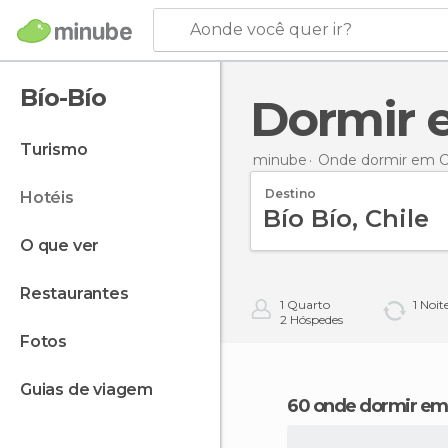
Aonde você quer ir?
Bío-Bío
Dormir
turismo
minube
Onde dormir em C
Destino
hotéis
o que ver
restaurantes
1
Quarto
1
Noit
2
Hóspedes
fotos
guias de viagem
60 onde dormir em