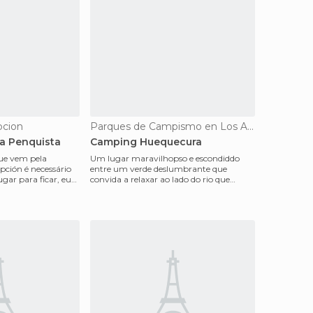
pcion
Parques de Campismo en Los Angeles
ia Penquista
Camping Huequecura
que vem pela
Um lugar maravilhopso e escondiddo
pción é necessário
entre um verde deslumbrante que
ar para ficar, eu
convida a relaxar ao lado do rio que
i
passa. O parque para acamp