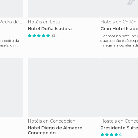
Apartamentos en San Pedro de la Paz
Hotéis en Lota
Hotéis en Chillán
Hotel Doña Isadora
Gran Hotel Isab
(2)
Ficamos no hotel no
an pedro da
quarto, não é tão es
ase 2 km
imaginamos, além di
opriado p
também não tinha b
Hotéis en Concepcion
Hostels en Conc
Hotel Diego de Almagro
Presidente Suit
Concepción