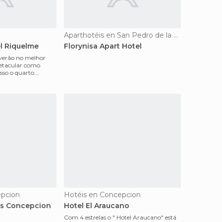
Aparthotéis en San Pedro de la Paz
el Riquelme
Florynisa Apart Hotel
 verão no melhor
petacular como
sso o quarto
om cheiro
epcion
Hotéis en Concepcion
es Concepcion
Hotel El Araucano
Com 4 estrelas o " Hotel Araucano" está