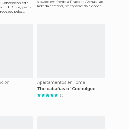
situado em frente à Praça de Armas , ao
e Concepción está
lado da catedral, no coração da cidade e
rro do Chile, perto
do distr
 rodeado pelos
pcion
Apartamentos en Tomé
The cabañas of Cocholgue
(1)