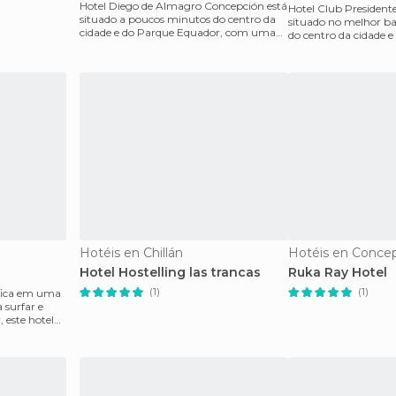
Hotel Diego de Almagro Concepción está
Hotel Club President
situado a poucos minutos do centro da
situado no melhor bai
cidade e do Parque Equador, com uma
do centro da cidade e
vegetação exubera
restaurantes ma
Hotéis en Chillán
Hotéis en Conce
Hotel Hostelling las trancas
Ruka Ray Hotel
(1)
(1)
 fica em uma
a surfar e
 este hotel