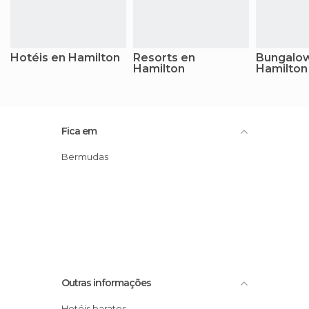
Hotéis en Hamilton
Resorts en
Bungalo
Hamilton
Hamilton
Fica em
Bermudas
Outras informações
Hotéis baratos