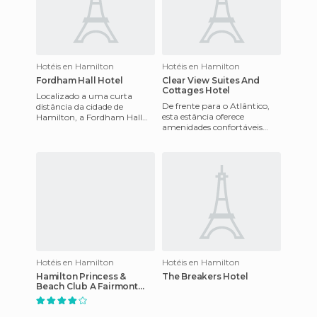
Hotéis en Hamilton
Hotéis en Hamilton
Fordham Hall Hotel
Clear View Suites And
Cottages Hotel
Localizado a uma curta
De frente para o Atlântico,
distância da cidade de
esta estância oferece
Hamilton, a Fordham Hall
amenidades confortáveis
oferece uma lar longe de
para uma estadia relaxante.
casa. Todos os quartos estão
Ele está idealmente situado
equip
Hotéis en Hamilton
Hotéis en Hamilton
Hamilton Princess &
The Breakers Hotel
Beach Club A Fairmont
Managed Hotel