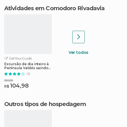
Atividades em Comodoro Rivadavia
Ver todos
GetYourGuide
Excursão de dia inteiro à
Península Valdés saindo
de Puerto Madryn
(1)
desde
104,98
R$
Outros tipos de hospedagem