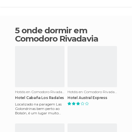
5 onde dormir em
Comodoro Rivadavia
Hotéis en Comodoro Rivadavia
Hotéis en Comodoro Rivadavia
Hotel Cabaña Los Radales
Hotel Austral Express
Localizado na paragem Las
Golondrinas bem perto ao
Bolsón, é um lugar muito
acolhedor, onde você pode
ficar quando passe por aí. R