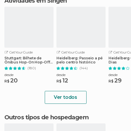
Atividades em Singen
GetYourGuide
GetYourGuide
GetYourGu
Stuttgart: Bilhete de
Heidelberg: Passeio a pé
Heidelberg C
Ônibus Hop-On Hop-Off
pelo centro histórico
Dias
de 24 Horas
(180)
(144)
desde
desde
desde
20
12
29
R$
R$
R$
Ver todos
Outros tipos de hospedagem