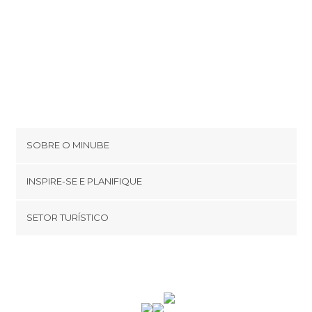
SOBRE O MINUBE
Cookies
INSPIRE-SE E PLANIFIQUE
Política de privacidade
footer@item_discovertips_anchor
SETOR TURÍSTICO
Términos e Condições
minube Android app
Contato
Quem somos
Área de imprensa