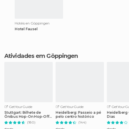
Hotéis en Göppingen
Hotel Fausel
Atividades em Göppingen
GetYourGuide
GetYourGuide
GetYourGu
Stuttgart: Bilhete de
Heidelberg: Passeio a pé
Heidelberg C
Ônibus Hop-On Hop-Off
pelo centro histórico
Dias
de 24 Horas
(180)
(144)
desde
desde
desde