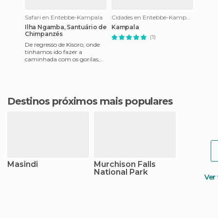
Safari en Entebbe-Kampala
Cidades en Entebbe-Kampala
Ilha Ngamba, Santuário de
Kampala
Chimpanzés
(1)
De regresso de Kisoro, onde
tinhamos ido fazer a
caminhada com os gorilas,
passamos por Entebe. Uma
localidade muito agradável
às
Destinos próximos mais populares
Masindi
Murchison Falls
National Park
Ver