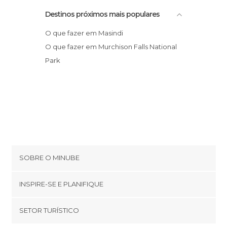
Destinos próximos mais populares
O que fazer em Masindi
O que fazer em Murchison Falls National
Park
SOBRE O MINUBE
Cookies
INSPIRE-SE E PLANIFIQUE
Política de privacidade
footer@item_discovertips_anchor
SETOR TURÍSTICO
Términos e Condições
minube Android app