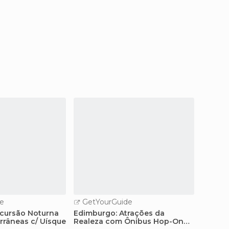
e
GetYourGuide
GetY
cursão Noturna
Edimburgo: Atrações da
Edimbu
rrâneas c/ Uísque
Realeza com Ônibus Hop-On
Hop-On