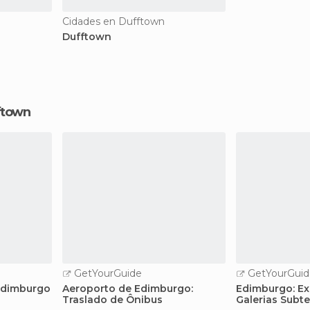
Cidades en Dufftown
Dufftown
ftown
GetYourGuide
GetYourGuid
 Edimburgo
Aeroporto de Edimburgo:
Edimburgo: Ex
Traslado de Ônibus
Galerias Subte