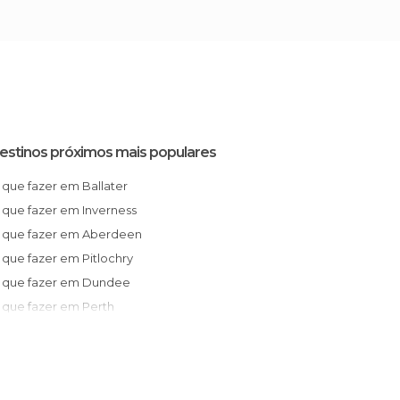
estinos próximos mais populares
O que fazer em Ballater
O que fazer em Inverness
O que fazer em Aberdeen
O que fazer em Pitlochry
O que fazer em Dundee
O que fazer em Perth
O que fazer em Cupar
O que fazer em Saint Andrews
O que fazer em Crieff