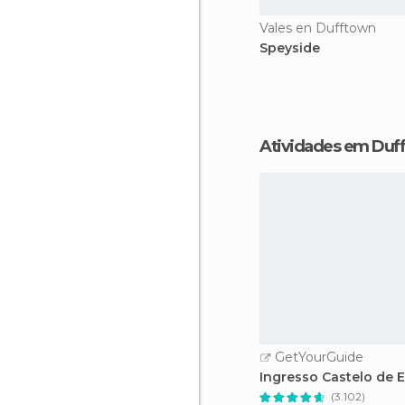
Vales en Dufftown
Speyside
Atividades em Duf
GetYourGuide
Ingresso Castelo de
(3.102)