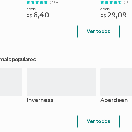
(2.646)
(1.09
desde
desde
6,40
29,09
R$
R$
Ver todos
 mais populares
Inverness
Aberdeen
Ver todos