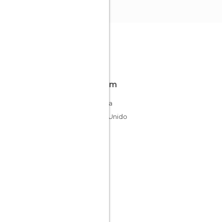
Fica em
Escócia
Reino Unido