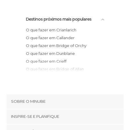
Destinos próximos mais populares
O que fazer em Crianlarich
O que fazer em Callander
O que fazer em Bridge of Orchy
O que fazer em Dunblane
O que fazer em Crieff
O que fazer em Bridge of Allan
O que fazer em Stirling
O que fazer em Bannockburn
O que fazer em Dollar
O que fazer em Falkirk
SOBRE O MINUBE
O que fazer em Glasgow
Cookies
O que fazer em Pitlochry
INSPIRE-SE E PLANIFIQUE
Política de privacidade
O que fazer em Perth
footer@item_discovertips_anchor