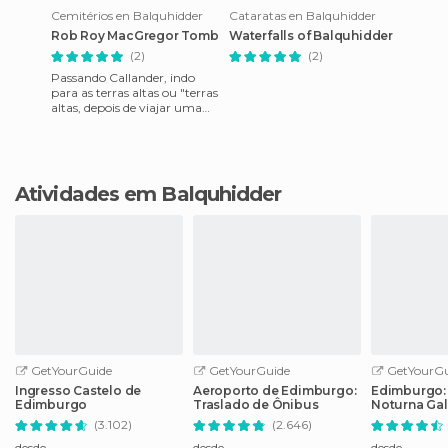
Cemitérios en Balquhidder
Cataratas en Balquhidder
Rob Roy MacGregor Tomb
Waterfalls of Balquhidder
(2)
(2)
Passando Callander, indo
para as terras altas ou "terras
altas, depois de viajar uma
estrada tão sinuosa como
preocupações lindas,
Atividades em Balquhidder
GetYourGuide
GetYourGuide
GetYourGu
Ingresso Castelo de
Aeroporto de Edimburgo:
Edimburgo:
Edimburgo
Traslado de Ônibus
Noturna Gal
Subterrânea
(3.102)
(2.646)
desde
desde
desde