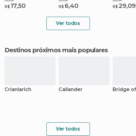
17,50
6,40
29,09
R$
R$
R$
Ver todos
Destinos próximos mais populares
Crianlarich
Callander
Bridge o
Ver todos