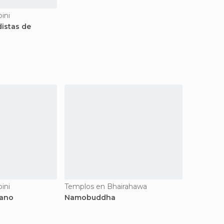
ini
istas de
ini
Templos en Bhairahawa
eano
Namobuddha