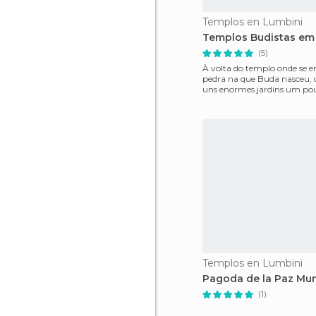
Templos en Lumbini
Templos Budistas em
(5)
À volta do templo onde se e
pedra na que Buda nasceu, 
uns enormes jardins um pou
nos quais comunid
Templos en Lumbini
Pagoda de la Paz Mun
(1)