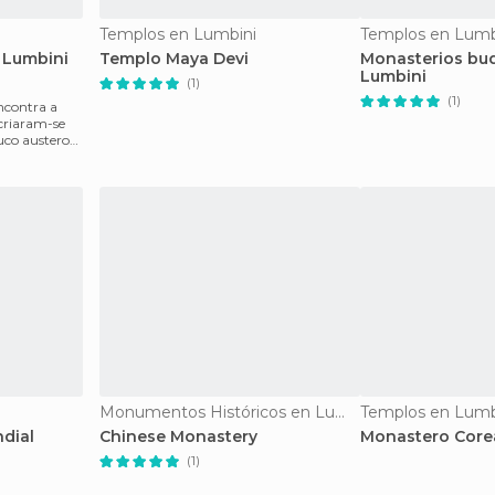
Templos en Lumbini
Templos en Lumb
 Lumbini
Templo Maya Devi
Monasterios bud
Lumbini
(1)
(1)
ncontra a
criaram-se
co austeros,
Monumentos Históricos en Lumbini
Templos en Lumb
dial
Chinese Monastery
Monastero Cor
(1)