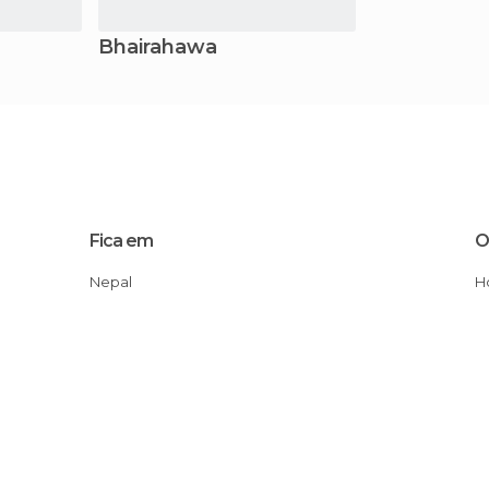
Bhairahawa
Fica em
O
Nepal