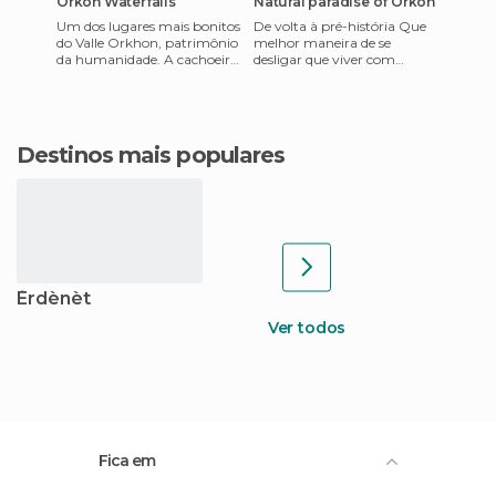
Orkon Waterfalls
Natural paradise of Orkon
Um dos lugares mais bonitos
De volta à pré-história Que
do Valle Orkhon, patrimônio
melhor maneira de se
da humanidade. A cachoeira
desligar que viver com
tem uns 20 metros de altura
pessoas presas no passado.
e a água é bem gela
Na Mongólia, existem vários
Destinos mais populares
Èrdènèt
Ver todos
Fica em