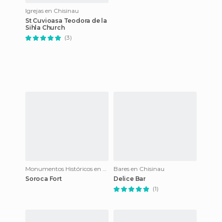
Igrejas en Chisinau
St Cuvioasa Teodora de la
Sihla Church
(3)
Monumentos Históricos en Soroca
Bares en Chisinau
Soroca Fort
Delice Bar
(1)