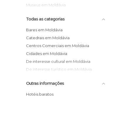
Museus em Moldávia
Todas as categorias
Bares em Moldávia
Catedrais em Moldávia
Centros Comerciais em Moldávia
Cidades em Moldávia
De interesse cultural em Moldávia
De interesse turístico em Moldávia
Discotecas em Moldávia
Outras informações
Exposições em Moldávia
Igrejas em Moldávia
Hotéis baratos
Jardins em Moldávia
Lojas em Moldávia
Monumentos Históricos em Moldávia
Museus em Moldávia