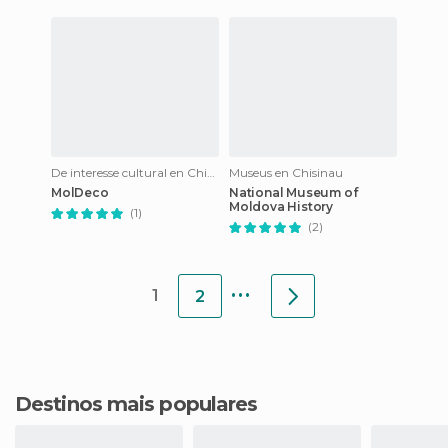
De interesse cultural en Chisinau
Museus en Chisinau
MolDeco
National Museum of
Moldova History
(1)
(2)
...
1
2
Destinos mais populares