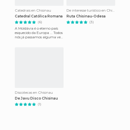
Catedrais en Chisinau
De interesse turístico en Chisinau
Catedral Católica Romana
Ruta Chisinau-Odesa
(6)
(3)
A Moldávia é o eterno país
esquecido da Europa ... Todos
nós já passamos alguma vez
por perto e nem mesmo
olhamos para trás ... Eu
Discotecas en Chisinau
De Javu Disco Chisinau
(1)