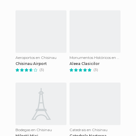
Aeroportos en Chisinau
Monumentos Históricos en Chisinau
Chisinau Airport
Aleea Clasicilor
(3)
(3)
Bodegas en Chisinau
Catedrais en Chisinau
Milestii Mici
Catedrala Nasterea