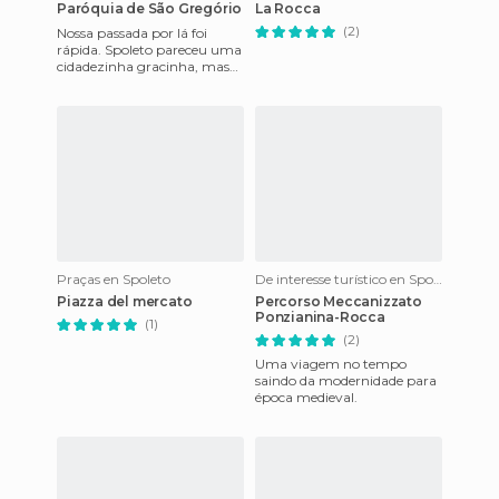
Paróquia de São Gregório
La Rocca
(2)
Nossa passada por lá foi
rápida. Spoleto pareceu uma
cidadezinha gracinha, mas
acabamos visitando-a
apenas numa noite. Na
corrida
Praças en Spoleto
De interesse turístico en Spoleto
Piazza del mercato
Percorso Meccanizzato
Ponzianina-Rocca
(1)
(2)
Uma viagem no tempo
saindo da modernidade para
época medieval.