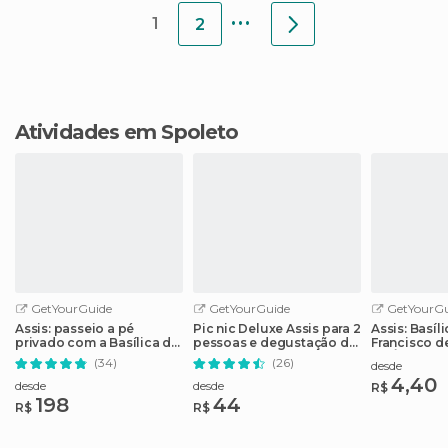
...
1
2
Atividades em Spoleto
GetYourGuide
GetYourGuide
GetYourGu
Assis: passeio a pé
Pic nic Deluxe Assis para 2
Assis: Basíl
privado com a Basílica de
pessoas e degustação de
Francisco de
São Francisco
5 vinhos
de Áudio
(34)
(26)
desde
4,40
desde
desde
R$
198
44
R$
R$