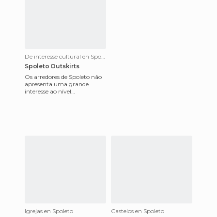
De interesse cultural en Spoleto
Spoleto Outskirts
Os arredores de Spoleto não
apresenta uma grande
interesse ao nível
arquitetónico. Embora não
se trate de nenhuma zona
sujo e desa
Igrejas en Spoleto
Castelos en Spoleto