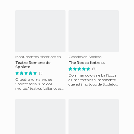
uma igr
Monumentos Históricos en Spoleto
Castelos en Spoleto
Teatro Romano de
The Rocca fortress
Spoleto
(7)
(1)
Dominando o vale La Rocca
O teatro romanno de
é uma fortaleza imponente
Spoleto seria "um dos
que está no topo de Spoleto
muitos" teatros italianos se
(Úmbria, Itália), de onde
não fosse por esta pequena
podemos apreciar o be
cidade é um importante
núcleo cu