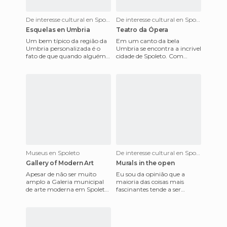
De interesse cultural en Spoleto
De interesse cultural en Spoleto
Esquelas en Umbria
Teatro da Ópera
Um bem típico da região da
Em um canto da bela
Umbria personalizada é o
Umbria se encontra a incrivel
fato de que quando alguém
cidade de Spoleto. Com
morre a cidade, seu obituário
somente 40 mil
é distribuído e é anun
habitantes,sem embargo,já
desponta d
Museus en Spoleto
De interesse cultural en Spoleto
Gallery of Modern Art
Murals in the open
Apesar de não ser muito
Eu sou da opinião que a
amplo a Galeria municipal
maioria das coisas mais
de arte moderna em Spoleto
fascinantes tende a ser
é talvez, o Museu da cidade
pequenos, ser escondidoas ou
mais aconselhável se você
só pode ser vista com paz de