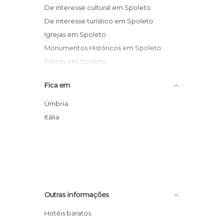
De interesse cultural em Spoleto
De interesse turístico em Spoleto
Igrejas em Spoleto
Monumentos Históricos em Spoleto
Praças em Spoleto
Ruas em Spoleto
Fica em
Teatros em Spoleto
Úmbria
Itália
Outras informações
Hotéis baratos