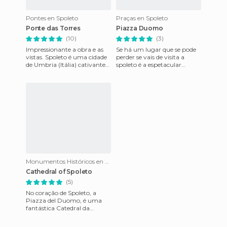
Pontes en Spoleto
Praças en Spoleto
Ponte das Torres
Piazza Duomo
(10)
(3)
Impressionante a obra e as
Se há um lugar que se pode
vistas. Spoleto é uma cidade
perder se vais de visita a
de Umbria (Itália) cativante
spoleto é a espetacular
(apenas por passear em volta
Pizaria do duomo,aonde se
da cidade velha
acha a fantastica catedral
Monumentos Históricos en Spoleto
Cathedral of Spoleto
(5)
No coração de Spoleto, a
Piazza del Duomo, é uma
fantástica Catedral da
cidade.Começou a ser
construída sobre as ruínas de