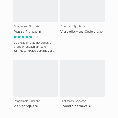
Praças en Spoleto
Ruas en Spoleto
Piazza Pianciani
Via delle Mura Ciclopiche
(2)
Subidas cheias de becos e
arcos e restaurantes e
lojinhas, muito agradável
andar pelo tempo espaço de
outras épocas...
Praças en Spoleto
Festas en Spoleto
Market Square
Spoleto carnevale