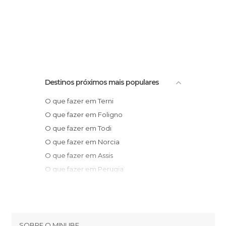
Destinos próximos mais populares
O que fazer em Terni
O que fazer em Foligno
O que fazer em Todi
O que fazer em Norcia
O que fazer em Assis
O que fazer em Perugia
O que fazer em Orvieto
O que fazer em Viterbo
O que fazer em Fabriano
O que fazer em Gubbio
SOBRE O MINUBE