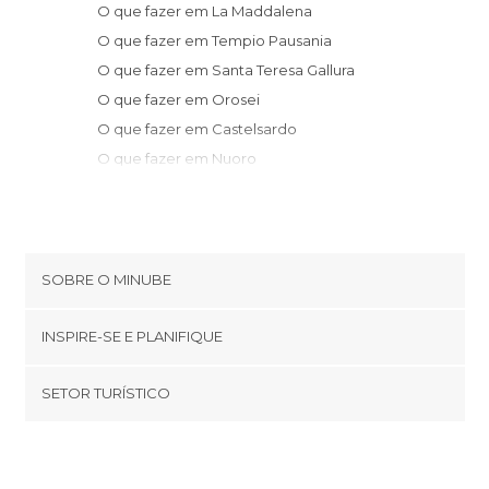
O que fazer em La Maddalena
O que fazer em Tempio Pausania
O que fazer em Santa Teresa Gallura
O que fazer em Orosei
O que fazer em Castelsardo
O que fazer em Nuoro
O que fazer em Dorgali
O que fazer em Cala Gonone
O que fazer em Oliena
O que fazer em Sassari
SOBRE O MINUBE
O que fazer em Gavoi
Cookies
O que fazer em Baunei
INSPIRE-SE E PLANIFIQUE
Política de privacidade
O que fazer em Alghero
footer@item_discovertips_anchor
SETOR TURÍSTICO
O que fazer em Bosa
Términos e Condições
minube Android app
O que fazer em Arbatax
Contato
Quem somos
O que fazer em Oristano
Área de imprensa
O que fazer em Cabras