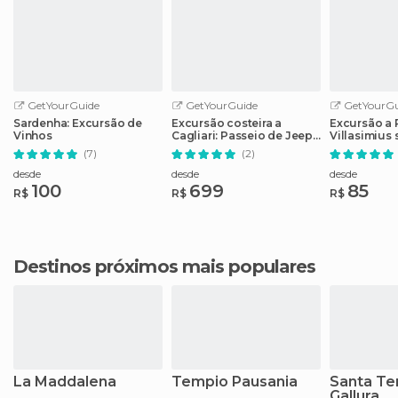
GetYourGuide
GetYourGuide
GetYourGu
Sardenha: Excursão de
Excursão costeira a
Excursão a 
Vinhos
Cagliari: Passeio de Jeep
Villasimius
pelas Incríveis Praias
Cagliari
(7)
(2)
Escondidas
desde
desde
desde
100
699
85
R$
R$
R$
Destinos próximos mais populares
La Maddalena
Tempio Pausania
Santa Te
Gallura