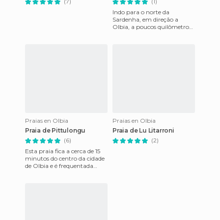
(7)
(1)
Indo para o norte da
Sardenha, em direção a
Olbia, a poucos quilômetros
antes de chegar lá,
encontramos uma torre em
um monte de g
Praias en Olbia
Praias en Olbia
Praia de Pittulongu
Praia de Lu Litarroni
(6)
(2)
Esta praia fica a cerca de 15
minutos do centro da cidade
de Olbia e é frequentada
principalmente pelos
moradores da cidade que bu