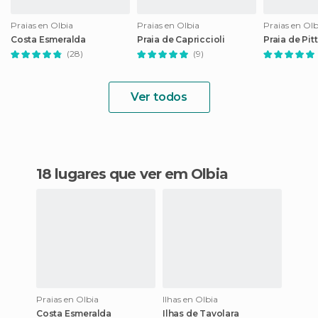
Praias en Olbia
Praias en Olbia
Praias en Olb
Costa Esmeralda
Praia de Capriccioli
Praia de Pi
(28)
(9)
Ver todos
18 lugares que ver em Olbia
Praias en Olbia
Ilhas en Olbia
Costa Esmeralda
Ilhas de Tavolara