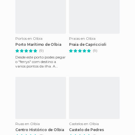
Portos en Olbia
Praias en Olbia
Porto Marítimo de Olbia
Praia de Capriccioli
(9)
(9)
Desde este porto podes pegar
o "ferrys" com destino a
varios pontos da ilha. A
verdade é que este é mais
usado para deixar a ilha
Ruas en Olbia
Castelos en Olbia
Centro Histórico de Olbia
Castelo de Pedres