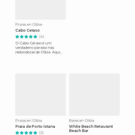
Praias en Olbia
Cabo Ceraso
(4)
O Cabo Ceraso é um
verdadeiro paraíso nas
redondezas de Olbia. Aqui
você pode apreciar a essência
da tranquilidade e do
relaxament
Praias en Olbia
Bares en Olbia
Praia de Porto Istana
White Beach Retaurant
Beach Bar
(2)