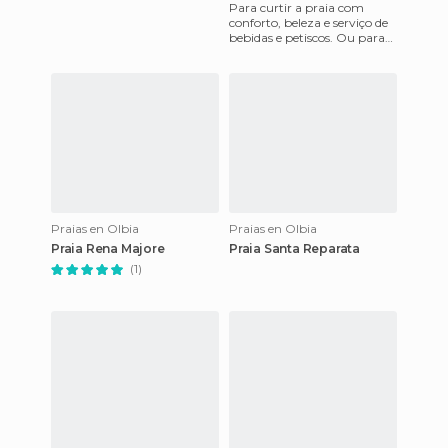
Para curtir a praia com
conforto, beleza e serviço de
bebidas e petiscos. Ou para
se sentar no bar e
restaurante para almoçar.
Praias en Olbia
Praias en Olbia
Praia Rena Majore
Praia Santa Reparata
(1)