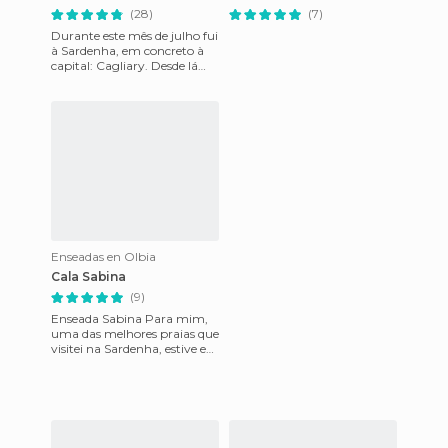
(28)
(7)
Durante este mês de julho fui
à Sardenha, em concreto à
capital: Cagliary. Desde lá
percorremos a costa sul da
ilha, e pudemos ser
Enseadas en Olbia
Cala Sabina
(9)
Enseada Sabina Para mim,
uma das melhores praias que
visitei na Sardenha, estive em
junho e é muito tranquila
praia "virgem", p