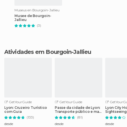
Museus en Bourgoin-Jallieu
Musee de Bourgoin-
Jallieu
(3)
Atividades em Bourgoin-Jallieu
GetYourGuide
GetYourGuide
GetYourGu
Lyon: Cruzeiro Turístico
Passe da cidade de Lyon:
Lyon City H
com Guia
Transporte público e mais
Sightseeing
de 40 atrações
(133)
(81)
desde
desde
desde