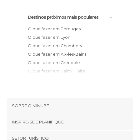
Destinos próximos mais populares
O que fazer em Pérouges
O que fazer em Lyon
O que fazer em Chambery
O que fazer em Aix-les-Bains
O que fazer em Grenoble
O que fazer em Saint-Hilaire
O que fazer em Chignin
O que fazer em Les Déserts
O que fazer em Les Marches
O que fazer em Pinsot
SOBRE O MINUBE
O que fazer em Jarsy
Cookies
O que fazer em Saint-Étienne
INSPIRE-SE E PLANIFIQUE
Política de privacidade
O que fazer em Annecy
footer@item_discovertips_anchor
SETOR TURÍSTICO
O que fazer em Valence