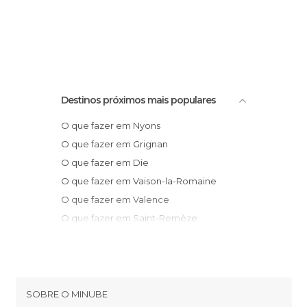
Destinos próximos mais populares
O que fazer em Nyons
O que fazer em Grignan
O que fazer em Die
O que fazer em Vaison-la-Romaine
O que fazer em Valence
O que fazer em Saint-Remèze
O que fazer em Carpentras
O que fazer em Orgnac-l'Aven
O que fazer em Gordes
O que fazer em Avignon
SOBRE O MINUBE