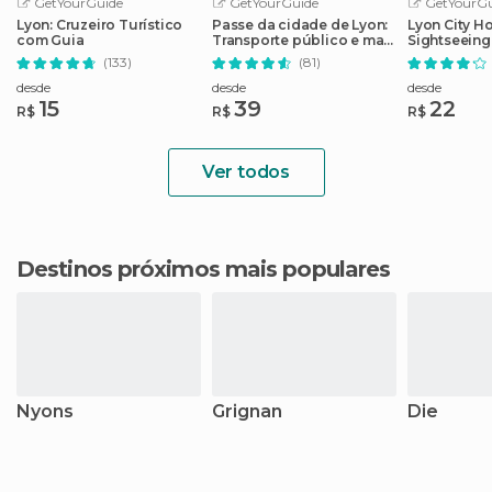
GetYourGuide
GetYourGuide
GetYourGu
Lyon: Cruzeiro Turístico
Passe da cidade de Lyon:
Lyon City H
com Guia
Transporte público e mais
Sightseeing
de 40 atrações
(133)
(81)
desde
desde
desde
15
39
22
R$
R$
R$
Ver todos
Destinos próximos mais populares
Nyons
Grignan
Die