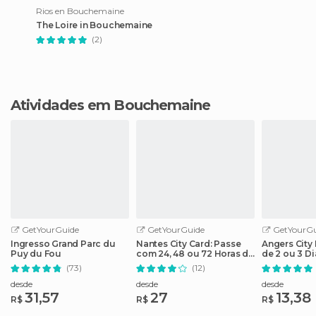
Rios en Bouchemaine
The Loire in Bouchemaine
(2)
Atividades em Bouchemaine
GetYourGuide
GetYourGuide
GetYourGu
Ingresso Grand Parc du
Nantes City Card: Passe
Angers City
Puy du Fou
com 24, 48 ou 72 Horas de
de 2 ou 3 D
Acesso
Atrações
(73)
(12)
desde
desde
desde
31,57
27
13,38
R$
R$
R$