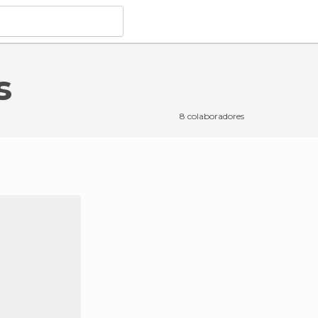
s
r
em Avesnelles
8 colaboradores