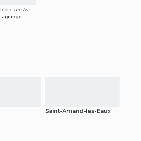
Monumentos Históricos en Avesnelles
Lagrange
Saint-Amand-les-Eaux
Charl