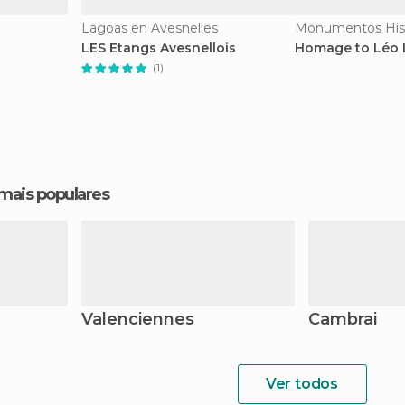
Lagoas en Avesnelles
LES Etangs Avesnellois
Homage to Léo 
(1)
 mais populares
Valenciennes
Cambrai
Ver todos