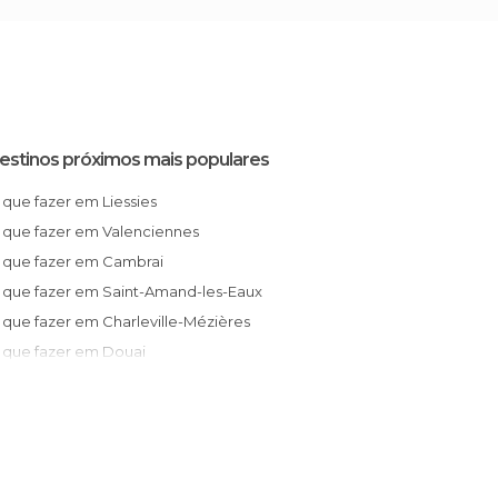
estinos próximos mais populares
O que fazer em Liessies
O que fazer em Valenciennes
O que fazer em Cambrai
O que fazer em Saint-Amand-les-Eaux
O que fazer em Charleville-Mézières
O que fazer em Douai
O que fazer em Oignies
O que fazer em Libercourt
O que fazer em Villeneuve-d'Ascq
O que fazer em Faches-Thumesnil