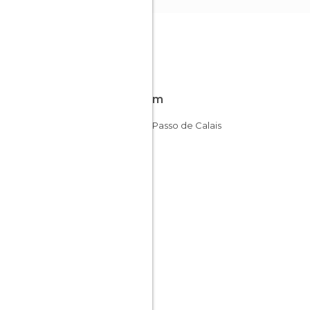
Fica em
Norte-Passo de Calais
França
Norte