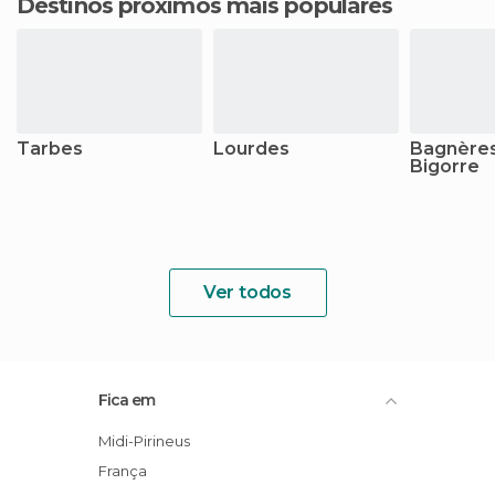
Destinos próximos mais populares
Tarbes
Lourdes
Bagnères
Bigorre
Ver todos
Fica em
Midi-Pirineus
França