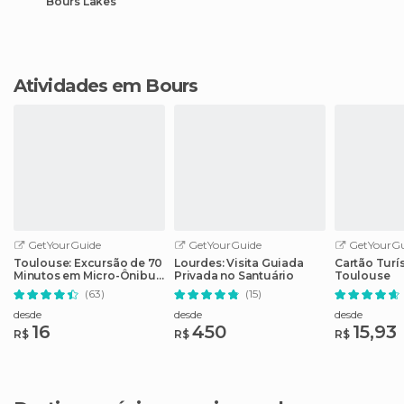
Bours Lakes
Atividades em Bours
GetYourGuide
GetYourGuide
GetYourGu
Toulouse: Excursão de 70
Lourdes: Visita Guiada
Cartão Turí
Minutos em Micro-Ônibus
Privada no Santuário
Toulouse
Aberto
(63)
(15)
desde
desde
desde
16
450
15,93
R$
R$
R$