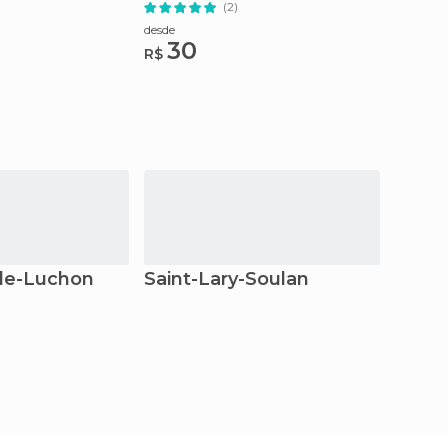
(2)
desde
30
R$
de-Luchon
Saint-Lary-Soulan
Lour