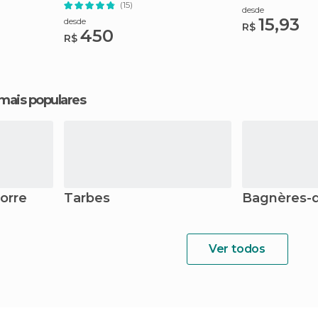
(15)
desde
15,93
desde
R$
450
R$
 mais populares
orre
Tarbes
Bagnères-
Ver todos