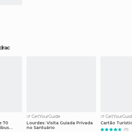
drac
GetYourGuide
GetYourGuid
e 70
Lourdes: Visita Guiada Privada
Cartão Turíst
ibus
no Santuário
(11)