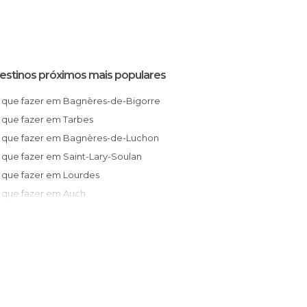
estinos próximos mais populares
O que fazer em Bagnères-de-Bigorre
O que fazer em Tarbes
O que fazer em Bagnères-de-Luchon
O que fazer em Saint-Lary-Soulan
O que fazer em Lourdes
O que fazer em Auch
O que fazer em Cauterets
O que fazer em Gavarnie
O que fazer em Pau
O que fazer em Plaisance-du-Touch
O que fazer em Pibrac
O que fazer em Laruns