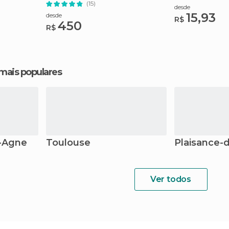
(15)
desde
15,93
desde
R$
450
R$
 mais populares
t-Agne
Toulouse
Plaisance-
Ver todos