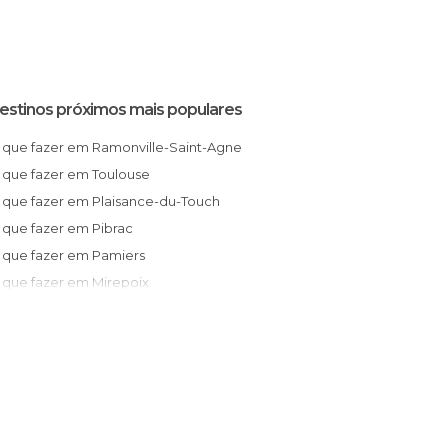
estinos próximos mais populares
O que fazer em Ramonville-Saint-Agne
O que fazer em Toulouse
O que fazer em Plaisance-du-Touch
O que fazer em Pibrac
O que fazer em Pamiers
O que fazer em Mirepoix
O que fazer em Lautrec
O que fazer em Castelnau-de-Montmiral
O que fazer em Noailhac
O que fazer em Carcassonne
O que fazer em Montauban
O que fazer em Limoux