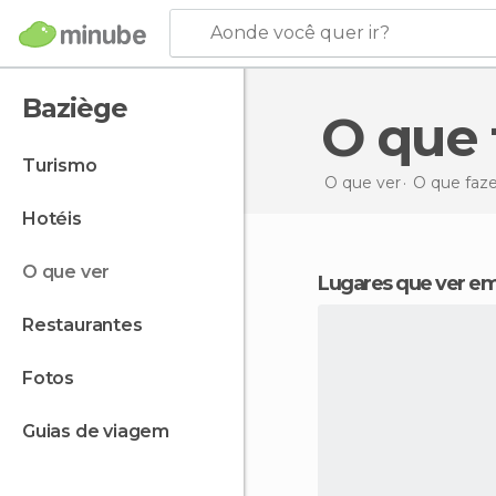
Aonde você quer ir?
Baziège
O que
turismo
O que ver
O que faz
hotéis
o que ver
Lugares que ver e
restaurantes
fotos
guias de viagem