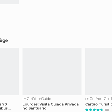
iège
GetYourGuide
GetYourGuid
e 70
Lourdes: Visita Guiada Privada
Cartão Turíst
ibus
no Santuário
(11)