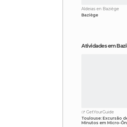
Aldeias en Baziège
Baziège
Atividades em Baz
GetYourGuide
Toulouse: Excursão d
Minutos em Micro-Ôn