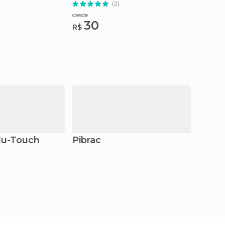
(2)
desde
30
R$
du-Touch
Pibrac
Pami