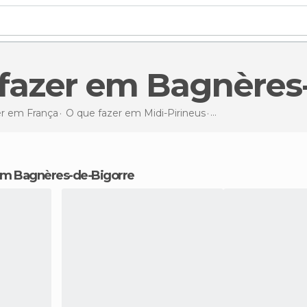
e fazer em Bagnères
er em França
O que fazer em Midi-Pirineus
O que fazer
em Bag
 em Bagnères-de-Bigorre