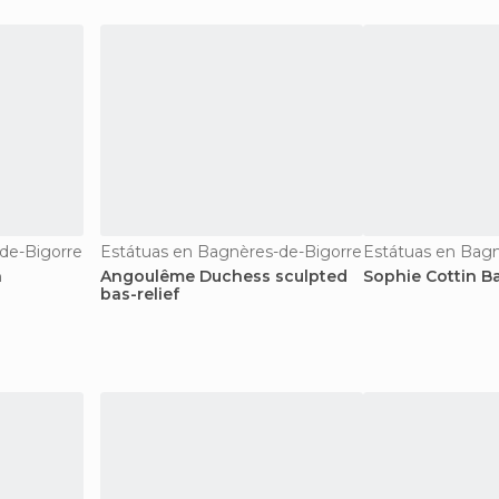
de-Bigorre
Estátuas en Bagnères-de-Bigorre
Estátuas en Bagn
n
Angoulême Duchess sculpted
Sophie Cottin Ba
bas-relief