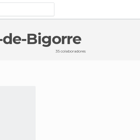
-de-Bigorre
nères-de-Bigorre
35 colaboradores