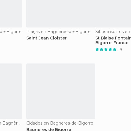
de-Bigorre
Praças en Bagnères-de-Bigorre
Saint Jean Cloister
St Blaise Fontai
Bigorre, France
(1)
De interesse cultural en Bagnères-de-Bigorre
Cidades en Bagnères-de-Bigorre
Bagneres de Bigorre