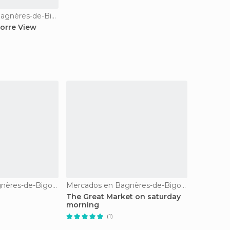
Caminhadas en Bagnères-de-Bigorre
orre View
Mercados en Bagnères-de-Bigorre
Mercados en Bagnères-de-Bigorre
The Great Market on saturday
morning
(1)