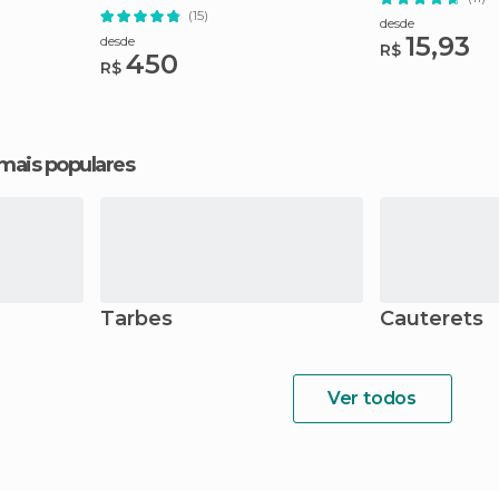
(15)
desde
15,93
desde
R$
450
R$
 mais populares
Tarbes
Cauterets
Ver todos