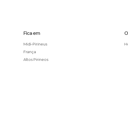
Fica em
O
Midi-Pirineus
França
Altos Pirineos