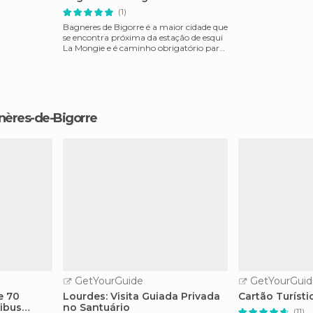
(1)
Bagneres de Bigorre é a maior cidade que
se encontra próxima da estação de esqui
La Mongie e é caminho obrigatório para
todos os q
nères-de-Bigorre
GetYourGuide
GetYourGuid
e 70
Lourdes: Visita Guiada Privada
Cartão Turíst
ibus
no Santuário
(11)