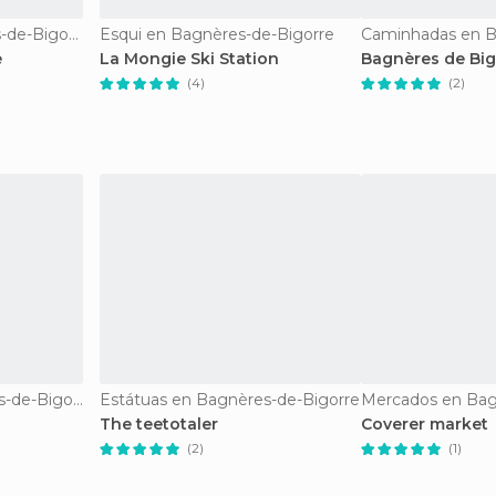
Miradores en Bagnères-de-Bigorre
Esqui en Bagnères-de-Bigorre
e
La Mongie Ski Station
Bagnères de Big
(4)
(2)
Balneários en Bagnères-de-Bigorre
Estátuas en Bagnères-de-Bigorre
The teetotaler
Coverer market
(2)
(1)