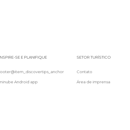
INSPIRE-SE E PLANIFIQUE
SETOR TURÍSTICO
footer@item_discovertips_anchor
Contato
minube Android app
Área de imprensa