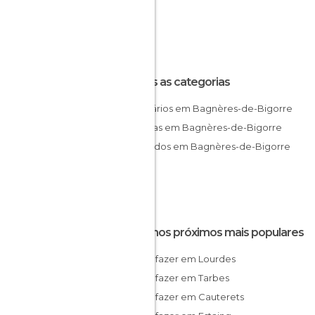
Todas as categorias
Balneários em Bagnères-de-Bigorre
Estátuas em Bagnères-de-Bigorre
Mercados em Bagnères-de-Bigorre
Destinos próximos mais populares
O que fazer em Lourdes
O que fazer em Tarbes
O que fazer em Cauterets