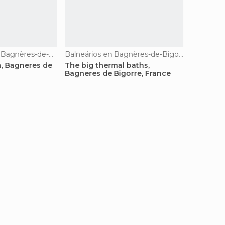
Sítios insólitos en Bagnères-de-Bigorre
Balneários en Bagnères-de-Bigorre
n, Bagneres de
The big thermal baths,
Bagneres de Bigorre, France