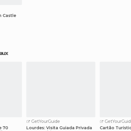
n Castle
aux
GetYourGuide
GetYourGuid
e 70
Lourdes: Visita Guiada Privada
Cartão Turíst