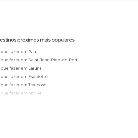
estinos próximos mais populares
O que fazer em Pau
O que fazer em Saint-Jean-Pied-de-Port
O que fazer em Laruns
O que fazer em Espelette
O que fazer em Trancoso
O que fazer em Anglet
O que fazer em Biarritz
O que fazer em Lourdes
O que fazer em Vieux-Boucau-les-Bains
O que fazer em Saint Jean de Luz
O que fazer em Ciboure