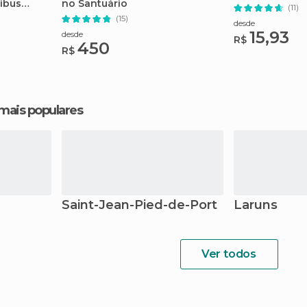
ibus
no Santuário
(11)
(15)
desde
15,93
desde
R$
450
R$
 mais populares
Saint-Jean-Pied-de-Port
Laruns
Ver todos