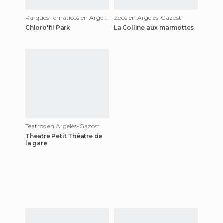
Parques Temáticos en Argelès-Gazost
Zoos en Argelès-Gazost
Chloro'fil Park
La Colline aux marmottes
Teatros en Argelès-Gazost
Theatre Petit Théatre de
la gare