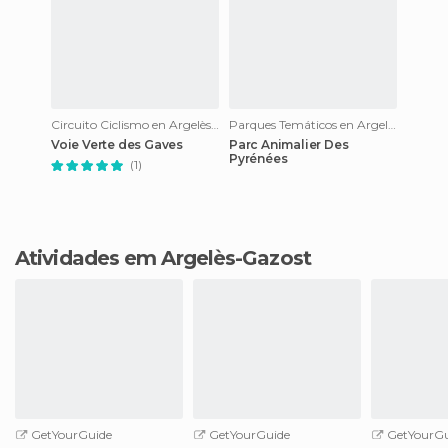
Circuito Ciclismo en Argelès-Gazost
Parques Temáticos en Argelès-Gazost
Voie Verte des Gaves
Parc Animalier Des
Pyrénées
(1)
Atividades em Argelès-Gazost
GetYourGuide
GetYourGuide
GetYourGu