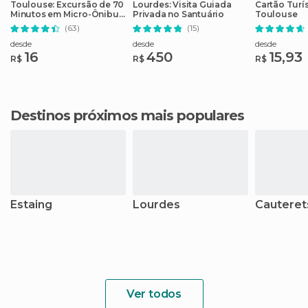
Toulouse: Excursão de 70
Lourdes: Visita Guiada
Cartão Turí
Minutos em Micro-Ônibus
Privada no Santuário
Toulouse
Aberto
(63)
(15)
desde
desde
desde
16
450
15,93
R$
R$
R$
Destinos próximos mais populares
Estaing
Lourdes
Cauteret
Ver todos