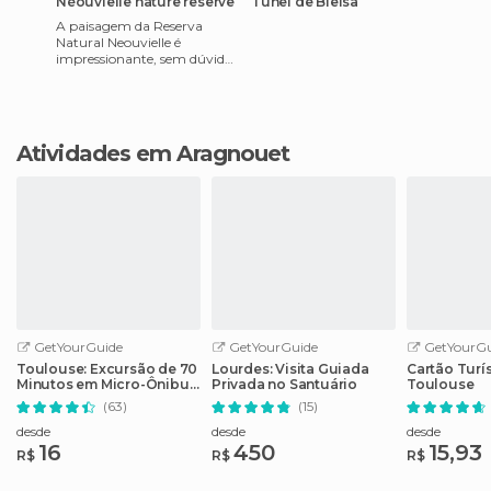
Néouvielle nature reserve
Tunel de Bielsa
A paisagem da Reserva
Natural Neouvielle é
impressionante, sem dúvida.
Deixamos o carro no
estacionamento d'Orédon,
ao lado do lag
Atividades em Aragnouet
GetYourGuide
GetYourGuide
GetYourGu
Toulouse: Excursão de 70
Lourdes: Visita Guiada
Cartão Turí
Minutos em Micro-Ônibus
Privada no Santuário
Toulouse
Aberto
(63)
(15)
desde
desde
desde
16
450
15,93
R$
R$
R$