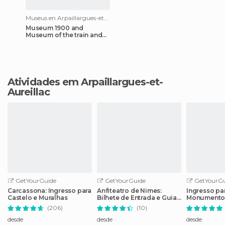
Museus en Arpaillargues-et-Aureillac
Museum 1900 and
Museum of the train and
toys
Atividades em Arpaillargues-et-
Aureillac
GetYourGuide
GetYourGuide
GetYourGu
Carcassona: Ingresso para
Anfiteatro de Nimes:
Ingresso pa
Castelo e Muralhas
Bilhete de Entrada e Guia
Monumento
de Áudio
Nimes
(206)
(10)
desde
desde
desde