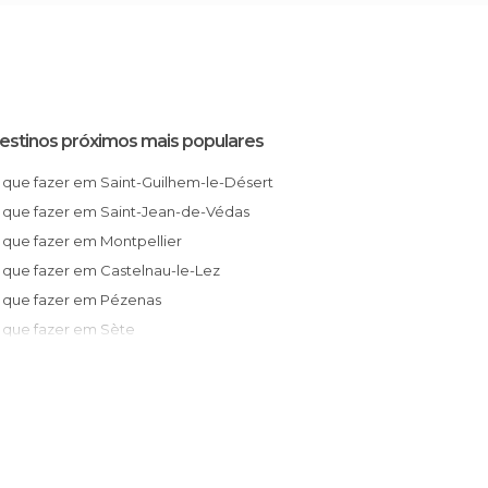
estinos próximos mais populares
O que fazer em Saint-Guilhem-le-Désert
O que fazer em Saint-Jean-de-Védas
O que fazer em Montpellier
O que fazer em Castelnau-le-Lez
O que fazer em Pézenas
O que fazer em Sète
O que fazer em Palavas-les-Flots
O que fazer em Sommières
O que fazer em La Grande-Motte
O que fazer em Agde
O que fazer em Lunel