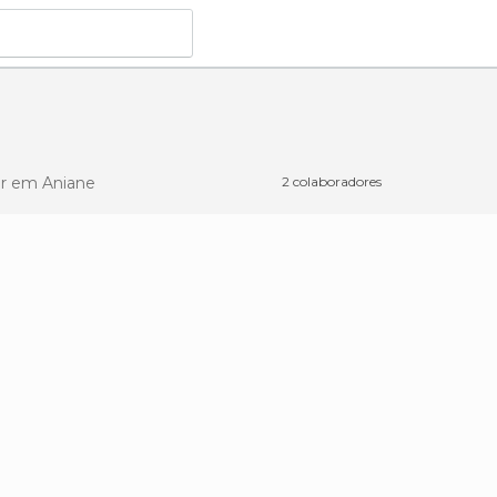
er
em Aniane
2 colaboradores