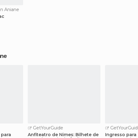
en Aniane
ac
ane
GetYourGuide
GetYourGuid
 para
Anfiteatro de Nimes: Bilhete de
Ingresso par