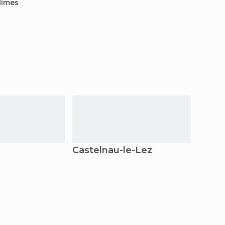
Nimes
Castelnau-le-Lez
Péze