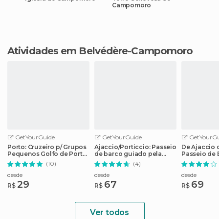
Campomoro
Atividades em Belvédère-Campomoro
GetYourGuide
GetYourGuide
GetYourGu
Porto: Cruzeiro p/ Grupos
Ajaccio/Porticcio: Passeio
De Ajaccio 
Pequenos Golfo de Porto,
de barco guiado pela
Passeio de 
Córsega
reserva natural de
Bonifácio 1 
(10)
(4)
Scandola
desde
desde
desde
29
67
69
R$
R$
R$
Ver todos