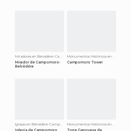
Miradores en Belvédère-Campomoro
Monumentos Históricos en Belvédère-Campomoro
Mirador de Campomoro-
Campomoro Tower
Belvèdére
Igrejas en Belvédère-Campomoro
Monumentos Históricos en Belvédère-Campomoro
Iglesia de Campomoro
Torre Genovesa de