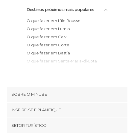
Destinos próximos mais populares
O que fazer em L'ile Rousse
O que fazer em Lumio
O que fazer em Calvi
O que fazer em Corte
O que fazer em Bastia
O que fazer em Santa-Maria-di-Lota
O que fazer em Ota
O que fazer em Brando
O que fazer em Morsiglia
O que fazer em Piana
SOBRE O MINUBE
O que fazer em Centuri
Cookies
O que fazer em Ersa
INSPIRE-SE E PLANIFIQUE
Política de privacidade
O que fazer em Rogliano
footer@item_discovertips_anchor
SETOR TURÍSTICO
O que fazer em Ghisoni
Términos e Condições
minube Android app
O que fazer em Cargèse