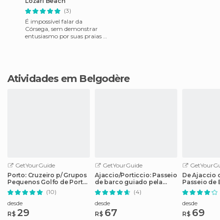
Lozari Beach
(3)
É impossível falar da
Córsega, sem demonstrar
entusiasmo por suas praias ...
O Lozari é a poucos km de
L'Ile Rousse, subindo pela
Atividades em Belgodère
GetYourGuide
GetYourGuide
GetYourGu
Porto: Cruzeiro p/ Grupos
Ajaccio/Porticcio: Passeio
De Ajaccio 
Pequenos Golfo de Porto,
de barco guiado pela
Passeio de 
Córsega
reserva natural de
Bonifácio 1 
(10)
(4)
Scandola
desde
desde
desde
29
67
69
R$
R$
R$