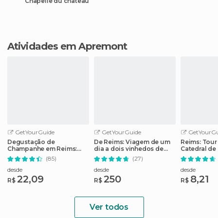
Chapelle du château
Atividades em Apremont
GetYourGuide
GetYourGuide
GetYourGu
Degustação de
De Reims: Viagem de um
Reims: Tour
Champanhe em Reims:
dia a dois vinhedos de
Catedral de
Tour Adega G.H. Mumm
champanhe com almoço
em Inglês
(85)
(27)
House
desde
desde
desde
22,09
250
8,21
R$
R$
R$
Ver todos